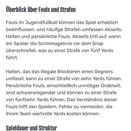
Überblick über Fouls und Strafen
Fouls im Jugendfußball können das Spiel erheblich
beeinflussen, und häufige Strafen umfassen Abseits,
Halten und persönliche Fouls. Abseits tritt auf, wenn
ein Spieler die Scrimmagelinie vor dem Snap
überschreitet, was zu einer Strafe von fünf Yards
führt.
Halten, das das illegale Blockieren eines Gegners
umfasst, kann zu einer Strafe von zehn Yards führen.
Persönliche Fouls, einschließlich unnötiger Grobheit,
sind schwerwiegender und können zu einer Strafe
von fünfzehn Yards führen. Das Verständnis dieser
Fouls hilft den Spielern, Fehler zu vermeiden, die
ihrem Team wertvolle Yards kosten können.
Spieldauer und Struktur