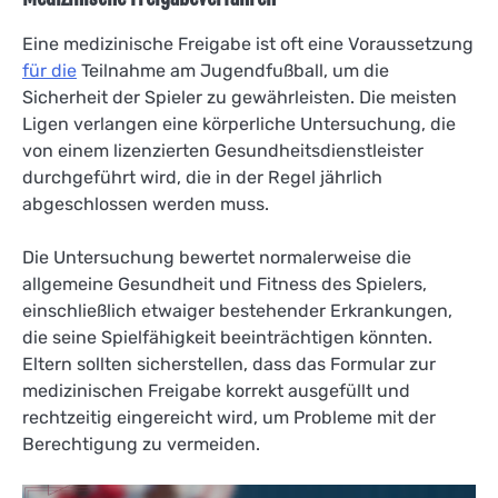
Eine medizinische Freigabe ist oft eine Voraussetzung
für die
Teilnahme am Jugendfußball, um die
Sicherheit der Spieler zu gewährleisten. Die meisten
Ligen verlangen eine körperliche Untersuchung, die
von einem lizenzierten Gesundheitsdienstleister
durchgeführt wird, die in der Regel jährlich
abgeschlossen werden muss.
Die Untersuchung bewertet normalerweise die
allgemeine Gesundheit und Fitness des Spielers,
einschließlich etwaiger bestehender Erkrankungen,
die seine Spielfähigkeit beeinträchtigen könnten.
Eltern sollten sicherstellen, dass das Formular zur
medizinischen Freigabe korrekt ausgefüllt und
rechtzeitig eingereicht wird, um Probleme mit der
Berechtigung zu vermeiden.