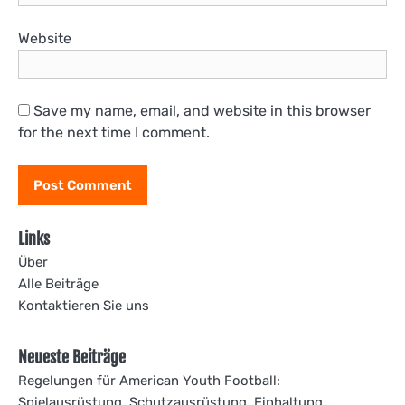
Website
Save my name, email, and website in this browser
for the next time I comment.
Links
Über
Alle Beiträge
Kontaktieren Sie uns
Neueste Beiträge
Regelungen für American Youth Football:
Spielausrüstung, Schutzausrüstung, Einhaltung