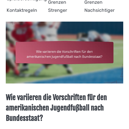
Grenzen
Grenzen
Kontaktregeln
Strenger
Nachsichtiger
Wie variieren die Vorschriften für den
amerikanischen Jugendfußball nach
Bundesstaat?