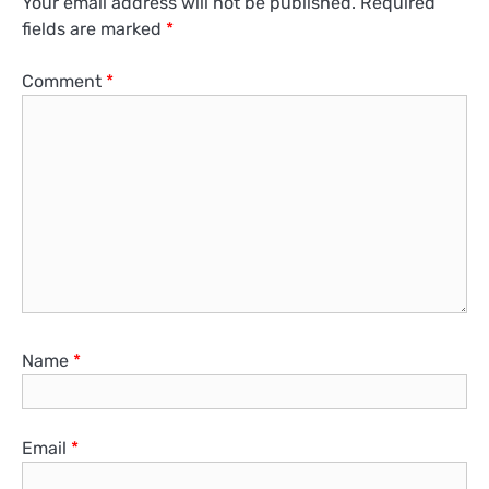
Your email address will not be published.
Required
fields are marked
*
Comment
*
Name
*
Email
*