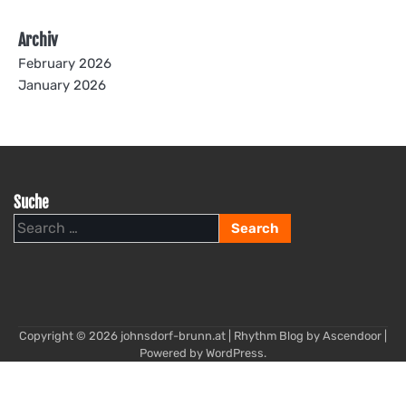
Archiv
February 2026
January 2026
Suche
Search
for:
Copyright © 2026
johnsdorf-brunn.at
| Rhythm Blog by
Ascendoor
|
Powered by
WordPress
.