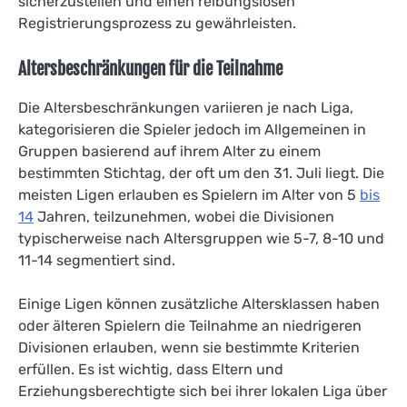
sicherzustellen und einen reibungslosen
Registrierungsprozess zu gewährleisten.
Altersbeschränkungen für die Teilnahme
Die Altersbeschränkungen variieren je nach Liga,
kategorisieren die Spieler jedoch im Allgemeinen in
Gruppen basierend auf ihrem Alter zu einem
bestimmten Stichtag, der oft um den 31. Juli liegt. Die
meisten Ligen erlauben es Spielern im Alter von 5
bis
14
Jahren, teilzunehmen, wobei die Divisionen
typischerweise nach Altersgruppen wie 5-7, 8-10 und
11-14 segmentiert sind.
Einige Ligen können zusätzliche Altersklassen haben
oder älteren Spielern die Teilnahme an niedrigeren
Divisionen erlauben, wenn sie bestimmte Kriterien
erfüllen. Es ist wichtig, dass Eltern und
Erziehungsberechtigte sich bei ihrer lokalen Liga über