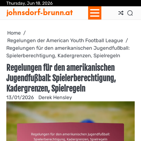
Skip
Thursday, Jun 18, 2026
Ab
Con
Coo
Pri
Sit
Te
johnsdorf-brunn.at
to
Us
Us
Pol
Pol
an
content
Con
Home
Regelungen der American Youth Football League
Regelungen für den amerikanischen Jugendfußball:
Spielerberechtigung, Kadergrenzen, Spielregeln
Regelungen für den amerikanischen
Jugendfußball: Spielerberechtigung,
Kadergrenzen, Spielregeln
13/01/2026
Derek Hensley