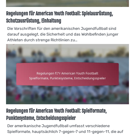
Regelungen für American Youth Football: Spielausrüstung,
Schutzausrüstung, Einhaltung
Die Vorschriften für den amerikanischen Jugendfußball sind
darauf ausgelegt, die Sicherheit und das Wohlbefinden junger
Athleten durch strenge Richtlinien zu…
Regelungen für American Youth Football: Spielformate,
Punktesysteme, Entscheidungsspieler
Der amerikanische Jugendfußball umfasst verschiedene
Spielformate, hauptsächlich 7-gegen-7 und 11-gegen-11, die auf