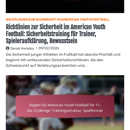
RICHTLINIEN ZUR SICHERHEIT IM AMERICAN YOUTH FOOTBALL
Richtlinien zur Sicherheit im American Youth
Football: Sicherheitstraining für Trainer,
Spieleraufklärung, Bewusstsein
09/02/2026
Derek Hensley
Die Sicherheit junger Athleten im Fußball hat oberste Priorität und
beginnt mit umfassenden Sicherheitsrichtlinien, die den
Schwerpunkt auf Verletzungsprävention und…