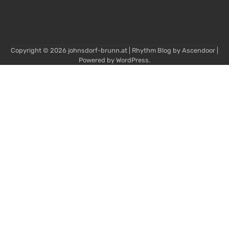
Copyright © 2026
johnsdorf-brunn.at
| Rhythm Blog by
Ascendoor
|
Powered by
WordPress
.