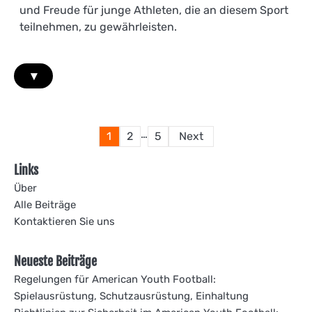
und Freude für junge Athleten, die an diesem Sport
teilnehmen, zu gewährleisten.
▾
Posts
…
1
2
5
Next
pagination
Links
Über
Alle Beiträge
Kontaktieren Sie uns
Neueste Beiträge
Regelungen für American Youth Football:
Spielausrüstung, Schutzausrüstung, Einhaltung