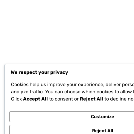
We respect your privacy
Cookies help us improve your experience, deliver pers
analyze traffic. You can choose which cookies to allow 
Click
Accept All
to consent or
Reject All
to decline no
Customize
Reject All