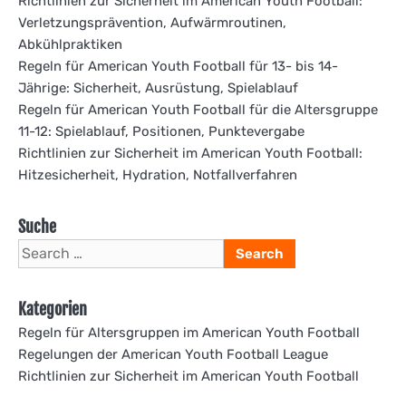
Richtlinien zur Sicherheit im American Youth Football:
Verletzungsprävention, Aufwärmroutinen,
Abkühlpraktiken
Regeln für American Youth Football für 13- bis 14-
Jährige: Sicherheit, Ausrüstung, Spielablauf
Regeln für American Youth Football für die Altersgruppe
11-12: Spielablauf, Positionen, Punktevergabe
Richtlinien zur Sicherheit im American Youth Football:
Hitzesicherheit, Hydration, Notfallverfahren
Suche
Search
for:
Kategorien
Regeln für Altersgruppen im American Youth Football
Regelungen der American Youth Football League
Richtlinien zur Sicherheit im American Youth Football