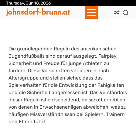
Skip
Thursday, Jun 18, 2026
Ab
Con
Coo
Pri
Sit
Te
johnsdorf-brunn.at
to
Us
Us
Pol
Pol
an
content
Con
Die grundlegenden Regeln des amerikanischen
Jugendfußballs sind darauf ausgelegt, Fairplay,
Sicherheit und Freude für junge Athleten zu
fördern. Diese Vorschriften variieren je nach
Altersgruppe und stellen sicher, dass das
Spielverhalten für die Entwicklung der Fähigkeiten
und die Sicherheit angemessen ist. Das Verständnis
dieser Regeln ist entscheidend, da sie oft erheblich
von denen in Erwachsenenligen abweichen, was zu
häufigen Missverständnissen bei Spielern, Trainern
und Eltern führt.