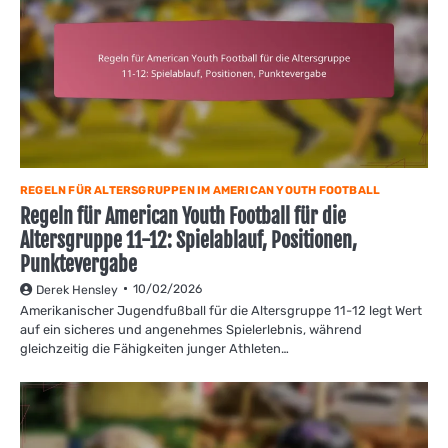
REGELN FÜR ALTERSGRUPPEN IM AMERICAN YOUTH FOOTBALL
Regeln für American Youth Football für die
Altersgruppe 11-12: Spielablauf, Positionen,
Punktevergabe
10/02/2026
Derek Hensley
Amerikanischer Jugendfußball für die Altersgruppe 11-12 legt Wert
auf ein sicheres und angenehmes Spielerlebnis, während
gleichzeitig die Fähigkeiten junger Athleten…