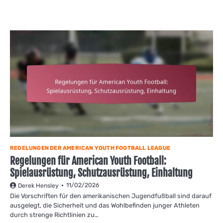
REGELUNGEN DER AMERICAN YOUTH FOOTBALL LEAGUE
Regelungen für American Youth Football:
Spielausrüstung, Schutzausrüstung, Einhaltung
11/02/2026
Derek Hensley
Die Vorschriften für den amerikanischen Jugendfußball sind darauf
ausgelegt, die Sicherheit und das Wohlbefinden junger Athleten
durch strenge Richtlinien zu…