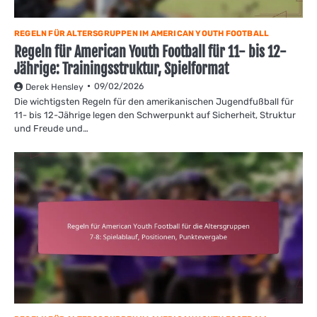
REGELN FÜR ALTERSGRUPPEN IM AMERICAN YOUTH FOOTBALL
Regeln für American Youth Football für 11- bis 12-
Jährige: Trainingsstruktur, Spielformat
09/02/2026
Derek Hensley
Die wichtigsten Regeln für den amerikanischen Jugendfußball für
11- bis 12-Jährige legen den Schwerpunkt auf Sicherheit, Struktur
und Freude und…