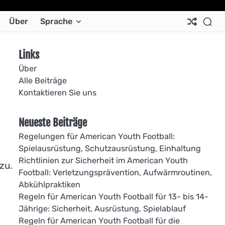
Ab
Co
Co
Pri
Si
Te
Über
Sprache
Us
Us
Pol
Pol
an
Con
Links
Über
Alle Beiträge
Kontaktieren Sie uns
Neueste Beiträge
Regelungen für American Youth Football:
Spielausrüstung, Schutzausrüstung, Einhaltung
Richtlinien zur Sicherheit im American Youth
zu.
Football: Verletzungsprävention, Aufwärmroutinen,
Abkühlpraktiken
Regeln für American Youth Football für 13- bis 14-
Jährige: Sicherheit, Ausrüstung, Spielablauf
Regeln für American Youth Football für die