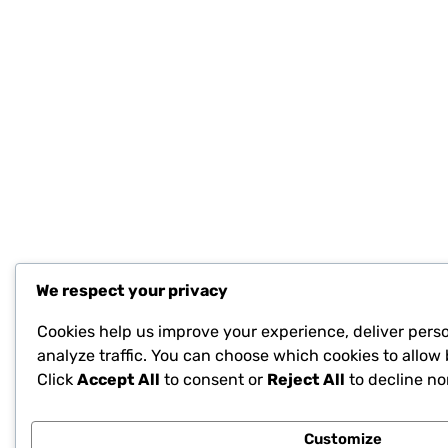
We respect your privacy
Cookies help us improve your experience, deliver pers
analyze traffic. You can choose which cookies to allow 
Click
Accept All
to consent or
Reject All
to decline no
Customize