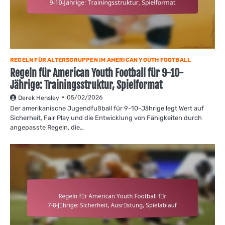
REGELN FÜR ALTERSGRUPPEN IM AMERICAN YOUTH FOOTBALL
Regeln für American Youth Football für 9-10-
Jährige: Trainingsstruktur, Spielformat
05/02/2026
Derek Hensley
Der amerikanische Jugendfußball für 9-10-Jährige legt Wert auf
Sicherheit, Fair Play und die Entwicklung von Fähigkeiten durch
angepasste Regeln, die…