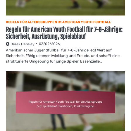
REGELN FÜR ALTERSGRUPPEN IM AMERICAN YOUTH FOOTBALL
Regeln für American Youth Football für 7-8-Jährige:
Sicherheit, Ausrüstung, Spielablauf
03/02/2026
Derek Hensley
Amerikanischer Jugendfußball für 7-8-Jährige legt Wert auf
Sicherheit, Fähigkeitenentwicklung und Freude, und schafft eine
strukturierte Umgebung für junge Spieler. Essenzielle…