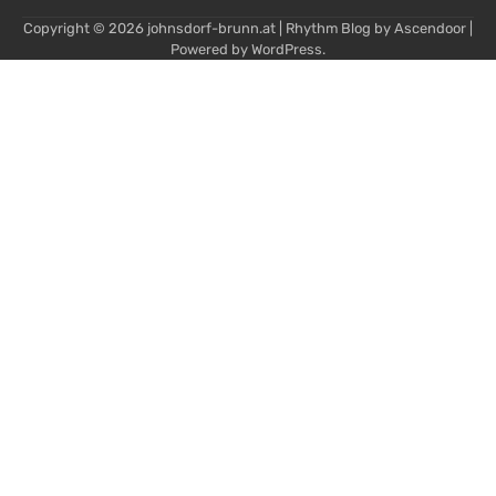
Copyright © 2026
johnsdorf-brunn.at
| Rhythm Blog by
Ascendoor
|
Powered by
WordPress
.