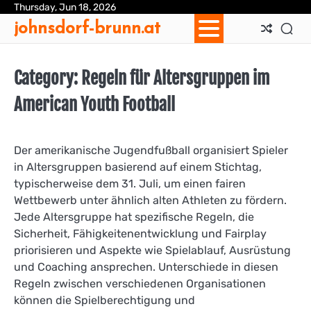
Skip
Thursday, Jun 18, 2026
Ab
Con
Coo
Pri
Sit
Te
johnsdorf-brunn.at
to
Us
Us
Pol
Pol
an
content
Con
Category:
Regeln für Altersgruppen im
American Youth Football
Der amerikanische Jugendfußball organisiert Spieler
in Altersgruppen basierend auf einem Stichtag,
typischerweise dem 31. Juli, um einen fairen
Wettbewerb unter ähnlich alten Athleten zu fördern.
Jede Altersgruppe hat spezifische Regeln, die
Sicherheit, Fähigkeitenentwicklung und Fairplay
priorisieren und Aspekte wie Spielablauf, Ausrüstung
und Coaching ansprechen. Unterschiede in diesen
Regeln zwischen verschiedenen Organisationen
können die Spielberechtigung und