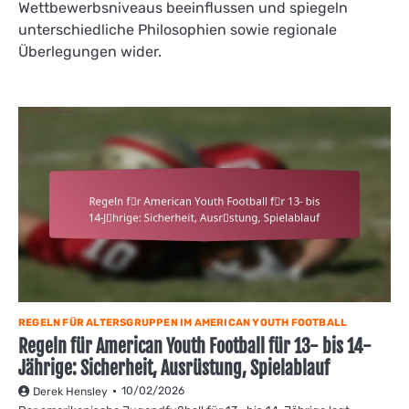
Wettbewerbsniveaus beeinflussen und spiegeln
unterschiedliche Philosophien sowie regionale
Überlegungen wider.
REGELN FÜR ALTERSGRUPPEN IM AMERICAN YOUTH FOOTBALL
Regeln für American Youth Football für 13- bis 14-
Jährige: Sicherheit, Ausrüstung, Spielablauf
10/02/2026
Derek Hensley