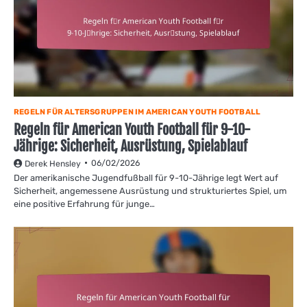
REGELN FÜR ALTERSGRUPPEN IM AMERICAN YOUTH FOOTBALL
Regeln für American Youth Football für 9-10-
Jährige: Sicherheit, Ausrüstung, Spielablauf
06/02/2026
Derek Hensley
Der amerikanische Jugendfußball für 9-10-Jährige legt Wert auf
Sicherheit, angemessene Ausrüstung und strukturiertes Spiel, um
eine positive Erfahrung für junge…