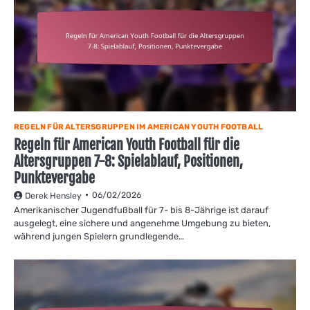
REGELN FÜR ALTERSGRUPPEN IM AMERICAN YOUTH FOOTBALL
Regeln für American Youth Football für die
Altersgruppen 7-8: Spielablauf, Positionen,
Punktevergabe
06/02/2026
Derek Hensley
Amerikanischer Jugendfußball für 7- bis 8-Jährige ist darauf
ausgelegt, eine sichere und angenehme Umgebung zu bieten,
während jungen Spielern grundlegende…