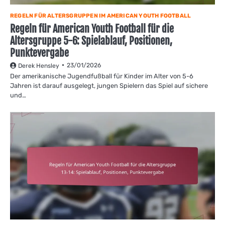
REGELN FÜR ALTERSGRUPPEN IM AMERICAN YOUTH FOOTBALL
Regeln für American Youth Football für die
Altersgruppe 5-6: Spielablauf, Positionen,
Punktevergabe
23/01/2026
Derek Hensley
Der amerikanische Jugendfußball für Kinder im Alter von 5-6
Jahren ist darauf ausgelegt, jungen Spielern das Spiel auf sichere
und…