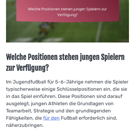
Welche Positionen stehen jungen Spielern
zur Verfügung?
Im Jugendfußball für 5-6-Jährige nehmen die Spieler
typischerweise einige Schlüsselpositionen ein, die sie
in das Spiel einführen. Diese Positionen sind darauf
ausgelegt, jungen Athleten die Grundlagen von
Teamarbeit, Strategie und den grundlegenden
Fähigkeiten, die
für den
Fußball erforderlich sind,
näherzubringen.