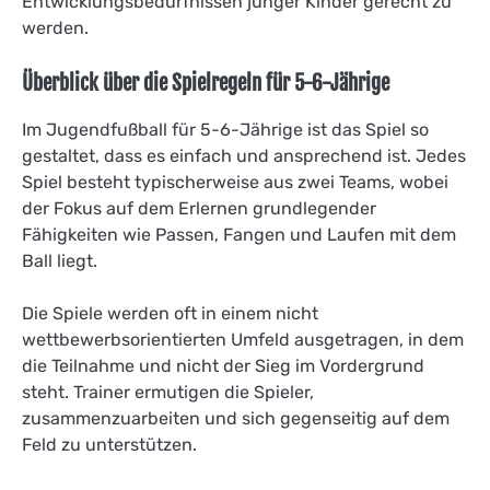
Entwicklungsbedürfnissen junger Kinder gerecht zu
werden.
Überblick über die Spielregeln für 5-6-Jährige
Im Jugendfußball für 5-6-Jährige ist das Spiel so
gestaltet, dass es einfach und ansprechend ist. Jedes
Spiel besteht typischerweise aus zwei Teams, wobei
der Fokus auf dem Erlernen grundlegender
Fähigkeiten wie Passen, Fangen und Laufen mit dem
Ball liegt.
Die Spiele werden oft in einem nicht
wettbewerbsorientierten Umfeld ausgetragen, in dem
die Teilnahme und nicht der Sieg im Vordergrund
steht. Trainer ermutigen die Spieler,
zusammenzuarbeiten und sich gegenseitig auf dem
Feld zu unterstützen.