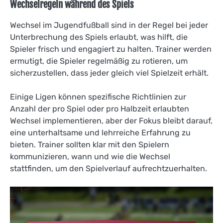
Wechselregeln während des Spiels
Wechsel im Jugendfußball sind in der Regel bei jeder
Unterbrechung des Spiels erlaubt, was hilft, die
Spieler frisch und engagiert zu halten. Trainer werden
ermutigt, die Spieler regelmäßig zu rotieren, um
sicherzustellen, dass jeder gleich viel Spielzeit erhält.
Einige Ligen können spezifische Richtlinien zur
Anzahl der pro Spiel oder pro Halbzeit erlaubten
Wechsel implementieren, aber der Fokus bleibt darauf,
eine unterhaltsame und lehrreiche Erfahrung zu
bieten. Trainer sollten klar mit den Spielern
kommunizieren, wann und wie die Wechsel
stattfinden, um den Spielverlauf aufrechtzuerhalten.