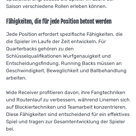
Saison verschiedene Rollen erleben können.
Fähigkeiten, die für jede Position betont werden
Jede Position erfordert spezifische Fähigkeiten, die
die Spieler im Laufe der Zeit entwickeln. Für
Quarterbacks gehören zu den
Schlüsselqualifikationen Wurfgenauigkeit und
Entscheidungsfindung. Running Backs müssen an
Geschwindigkeit, Beweglichkeit und Ballbehandlung
arbeiten.
Wide Receiver profitieren davon, ihre Fangtechniken
und Routenlauf zu verbessern, während Linemen sich
auf Blockiertechniken und Teamarbeit konzentrieren.
Diese Fähigkeiten sind entscheidend für ein effektives
Spiel und tragen zur Gesamtentwicklung der Spieler
bei.