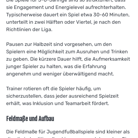
sie Engagement und Energielevel aufrechterhalten.
Typischerweise dauert ein Spiel etwa 30-60 Minuten,
unterteilt in zwei Hälften oder Viertel, je nach den
Richtlinien der Liga.
Pausen zur Halbzeit sind vorgesehen, um den
Spielern eine Möglichkeit zum Ausruhen und Trinken
zu geben. Die kürzere Dauer hilft, die Aufmerksamkeit
junger Spieler zu halten, was die Erfahrung
angenehm und weniger überwältigend macht.
Trainer rotieren oft die Spieler häufig, um
sicherzustellen, dass jeder ausreichend Spielzeit
erhält, was Inklusion und Teamarbeit fördert.
Feldmaße und Aufbau
Die Feldmaße für Jugendfußballspiele sind kleiner als