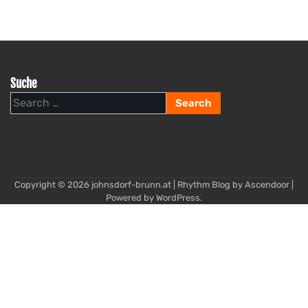
Suche
Search
for:
Copyright © 2026
johnsdorf-brunn.at
| Rhythm Blog by
Ascendoor
|
Powered by
WordPress
.