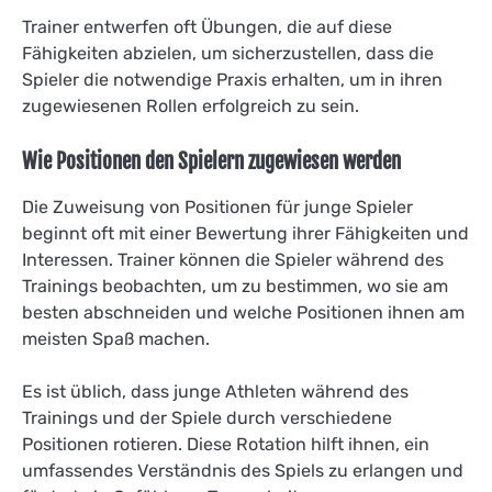
Trainer entwerfen oft Übungen, die auf diese
Fähigkeiten abzielen, um sicherzustellen, dass die
Spieler die notwendige Praxis erhalten, um in ihren
zugewiesenen Rollen erfolgreich zu sein.
Wie Positionen den Spielern zugewiesen werden
Die Zuweisung von Positionen für junge Spieler
beginnt oft mit einer Bewertung ihrer Fähigkeiten und
Interessen. Trainer können die Spieler während des
Trainings beobachten, um zu bestimmen, wo sie am
besten abschneiden und welche Positionen ihnen am
meisten Spaß machen.
Es ist üblich, dass junge Athleten während des
Trainings und der Spiele durch verschiedene
Positionen rotieren. Diese Rotation hilft ihnen, ein
umfassendes Verständnis des Spiels zu erlangen und