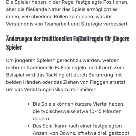
Die Spieler haben in der Regel festgelegte Positionen,
aber die fließende Natur des Spiels ermöglicht es
ihnen, verschiedene Rollen zu erleben, was ihr
Verständnis von Teamarbeit und Strategie verbessert.
Änderungen der traditionellen Fußballregeln für jüngere
Spieler
Um jüngeren Spielern gerecht zu werden, werden
mehrere traditionelle Fußballregeln modifiziert. Zum
Beispiel wird das Tackling oft durch Berührung mit
beiden Händen oder das Ziehen von Flaggen ersetzt,
um das Verletzungsrisiko zu minimieren.
Die Spiele können kürzere Viertel haben,
die typischerweise etwa 10-15 Minuten
dauern.
Das Spiel kann nach einer festgelegten
Anzahl von Downs, oft etwa drei, gestoppt