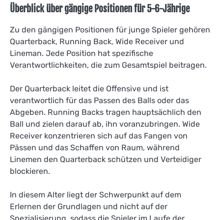
Überblick über gängige Positionen für 5-6-Jährige
Zu den gängigen Positionen für junge Spieler gehören
Quarterback, Running Back, Wide Receiver und
Lineman. Jede Position hat spezifische
Verantwortlichkeiten, die zum Gesamtspiel beitragen.
Der Quarterback leitet die Offensive und ist
verantwortlich für das Passen des Balls oder das
Abgeben. Running Backs tragen hauptsächlich den
Ball und zielen darauf ab, ihn voranzubringen. Wide
Receiver konzentrieren sich auf das Fangen von
Pässen und das Schaffen von Raum, während
Linemen den Quarterback schützen und Verteidiger
blockieren.
In diesem Alter liegt der Schwerpunkt auf dem
Erlernen der Grundlagen und nicht auf der
Spezialisierung, sodass die Spieler im Laufe der