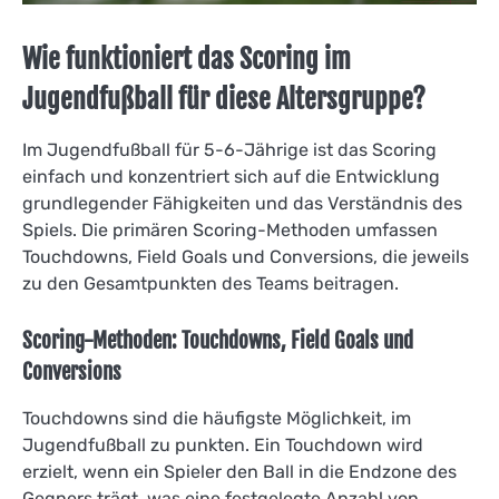
Wie funktioniert das Scoring im
Jugendfußball für diese Altersgruppe?
Im Jugendfußball für 5-6-Jährige ist das Scoring
einfach und konzentriert sich auf die Entwicklung
grundlegender Fähigkeiten und das Verständnis des
Spiels. Die primären Scoring-Methoden umfassen
Touchdowns, Field Goals und Conversions, die jeweils
zu den Gesamtpunkten des Teams beitragen.
Scoring-Methoden: Touchdowns, Field Goals und
Conversions
Touchdowns sind die häufigste Möglichkeit, im
Jugendfußball zu punkten. Ein Touchdown wird
erzielt, wenn ein Spieler den Ball in die Endzone des
Gegners trägt, was eine festgelegte Anzahl von