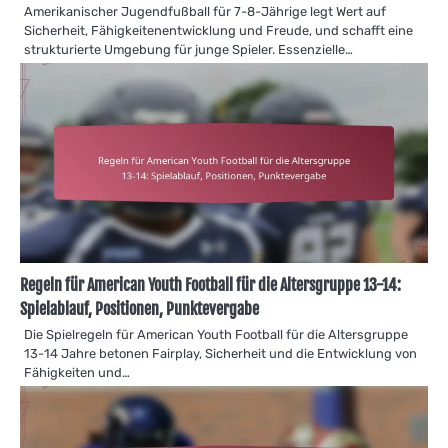
Amerikanischer Jugendfußball für 7-8-Jährige legt Wert auf
Sicherheit, Fähigkeitenentwicklung und Freude, und schafft eine
strukturierte Umgebung für junge Spieler. Essenzielle…
Regeln für American Youth Football für die Altersgruppe 13-14:
Spielablauf, Positionen, Punktevergabe
Die Spielregeln für American Youth Football für die Altersgruppe
13-14 Jahre betonen Fairplay, Sicherheit und die Entwicklung von
Fähigkeiten und…