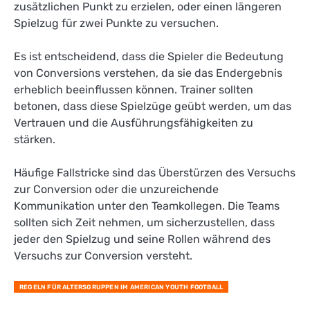
zusätzlichen Punkt zu erzielen, oder einen längeren
Spielzug für zwei Punkte zu versuchen.
Es ist entscheidend, dass die Spieler die Bedeutung
von Conversions verstehen, da sie das Endergebnis
erheblich beeinflussen können. Trainer sollten
betonen, dass diese Spielzüge geübt werden, um das
Vertrauen und die Ausführungsfähigkeiten zu
stärken.
Häufige Fallstricke sind das Überstürzen des Versuchs
zur Conversion oder die unzureichende
Kommunikation unter den Teamkollegen. Die Teams
sollten sich Zeit nehmen, um sicherzustellen, dass
jeder den Spielzug und seine Rollen während des
Versuchs zur Conversion versteht.
REGELN FÜR ALTERSGRUPPEN IM AMERICAN YOUTH FOOTBALL