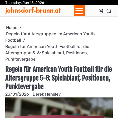
Skip
Thursday, Jun 18, 2026
Ab
Con
Coo
Pri
Sit
Te
johnsdorf-brunn.at
to
Us
Us
Pol
Pol
an
content
Con
Home
Regeln für Altersgruppen im American Youth
Football
Regeln für American Youth Football für die
Altersgruppe 5-6: Spielablauf, Positionen,
Punktevergabe
Regeln für American Youth Football für die
Altersgruppe 5-6: Spielablauf, Positionen,
Punktevergabe
23/01/2026
Derek Hensley